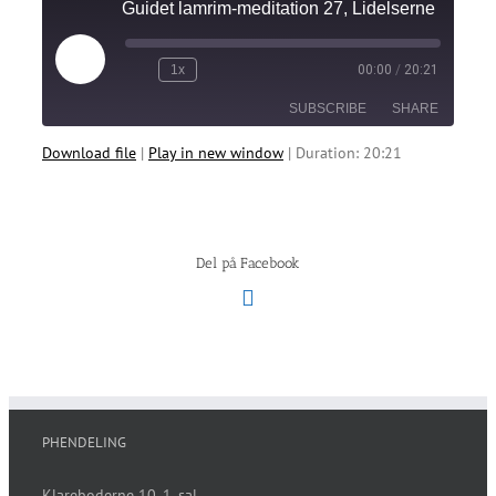
Guidet lamrim-meditation 27, Lidelserne i
Play
1x
00:00
/
20:21
Rewind
Fast
Episode
10
Forward
SUBSCRIBE
SHARE
Seconds
30
seconds
Download file
|
Play in new window
|
Duration: 20:21
SHARE
RSS FEED
LINK
EMBED
Del på Facebook
Facebook
PHENDELING
Klareboderne 10, 1. sal