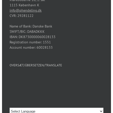
1115 København K
info@phendeling.dk
CVR: 29281122
Name of Bank: Danske Bank
SWIFT/BIC: DABADKKK
IBAN: DK8730000060028133
Registration number: 1551
Account number: 60028133
OVERSÆT/ÜBERSETZEN/TRANSLATE