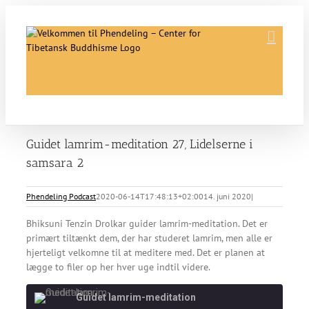
Skip
to
content
Guidet lamrim-meditation 27, Lidelserne i
samsara 2
Phendeling Podcast
2020-06-14T17:48:13+02:00
14. juni 2020
|
Bhiksuni Tenzin Drolkar guider lamrim-meditation. Det er
primært tiltænkt dem, der har studeret lamrim, men alle er
hjerteligt velkomne til at meditere med. Det er planen at
lægge to filer op her hver uge indtil videre.
Guidet lamrim-meditation