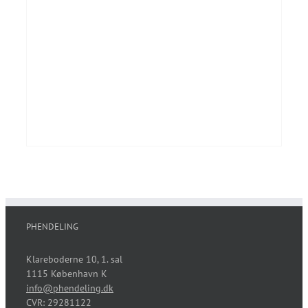
PHENDELING
Klareboderne 10, 1. sal
1115 København K
info@phendeling.dk
CVR: 29281122