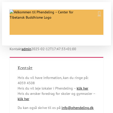
Skip
to
content
Kontakt
admin
2025-02-12T17:47:33+01:00
Kontakt
Hvis du vil have information, kan du ringe på:
4059 4508
Hvis du vil leje lokaler i Phendeling –
klik her
Hvis du ønsker foredrag for skoler og gymnasier –
klik her
Du kan også skrive til os på
info@phendeling.dk