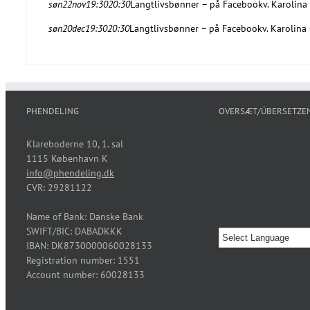
søn
22
nov
19:30
20:30
Langtlivsbønner – på Facebook
v. Karolina
søn
20
dec
19:30
20:30
Langtlivsbønner – på Facebook
v. Karolina
PHENDELING
OVERSÆT/ÜBERSETZE
Klareboderne 10, 1. sal
1115 København K
info@phendeling.dk
CVR: 29281122
Name of Bank: Danske Bank
SWIFT/BIC: DABADKKK
IBAN: DK8730000060028133
Registration number: 1551
Account number: 60028133