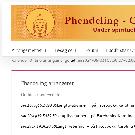
Skip
to
content
Arrangementer
Besøg os
Forum
Buddhistisk Un
Kalender Online arrangemenger
admin
2024-06-03T15:30:27+02:0
Phendeling arrangerer
Online arrangementer
søn
16
aug
19:30
20:30
Langtlivsbønner – på Facebook
v. Karolina
søn
20
sep
19:30
20:30
Langtlivsbønner – på Facebook
v. Karolina
søn
25
okt
19:30
20:30
Langtlivsbønner – på Facebook
v. Karolina