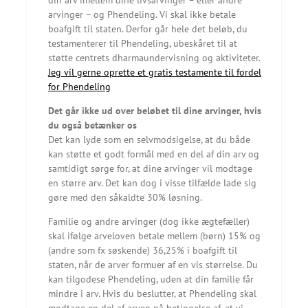
din arv imellem dine livsarvinger – eller andre
arvinger – og Phendeling. Vi skal ikke betale
boafgift til staten. Derfor går hele det beløb, du
testamenterer til Phendeling, ubeskåret til at
støtte centrets dharmaundervisning og aktiviteter.
Jeg vil gerne oprette et gratis testamente til fordel
for Phendeling
Det går ikke ud over beløbet til dine arvinger, hvis
du også betænker os
Det kan lyde som en selvmodsigelse, at du både
kan støtte et godt formål med en del af din arv og
samtidigt sørge for, at dine arvinger vil modtage
en større arv. Det kan dog i visse tilfælde lade sig
gøre med den såkaldte 30% løsning.
Familie og andre arvinger (dog ikke ægtefæller)
skal ifølge arveloven betale mellem (børn) 15% og
(andre som fx søskende) 36,25% i boafgift til
staten, når de arver formuer af en vis størrelse. Du
kan tilgodese Phendeling, uden at din familie får
mindre i arv. Hvis du beslutter, at Phendeling skal