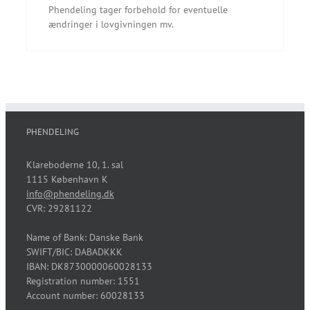
Phendeling tager forbehold for eventuelle
ændringer i lovgivningen mv.
PHENDELING
Klareboderne 10, 1. sal
1115 København K
info@phendeling.dk
CVR: 29281122
Name of Bank: Danske Bank
SWIFT/BIC: DABADKKK
IBAN: DK8730000060028133
Registration number: 1551
Account number: 60028133