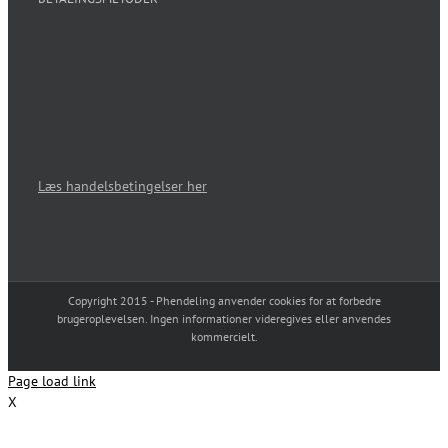
Læs handelsbetingelser her
Copyright 2015 - Phendeling anvender cookies for at forbedre
brugeroplevelsen. Ingen informationer videregives eller anvendes
kommercielt.
Page load link
X