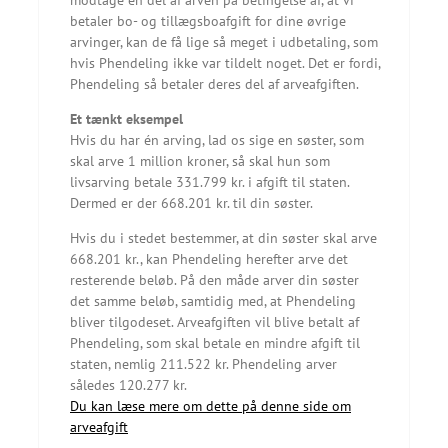
modtage en del af arven på betingelse af, at vi
betaler bo- og tillægsboafgift for dine øvrige
arvinger, kan de få lige så meget i udbetaling, som
hvis Phendeling ikke var tildelt noget. Det er fordi,
Phendeling så betaler deres del af arveafgiften.
Et tænkt eksempel
Hvis du har én arving, lad os sige en søster, som
skal arve 1 million kroner, så skal hun som
livsarving betale 331.799 kr. i afgift til staten.
Dermed er der 668.201 kr. til din søster.
Hvis du i stedet bestemmer, at din søster skal arve
668.201 kr., kan Phendeling herefter arve det
resterende beløb. På den måde arver din søster
det samme beløb, samtidig med, at Phendeling
bliver tilgodeset. Arveafgiften vil blive betalt af
Phendeling, som skal betale en mindre afgift til
staten, nemlig 211.522 kr. Phendeling arver
således 120.277 kr.
Du kan læse mere om dette på denne side om
arveafgift