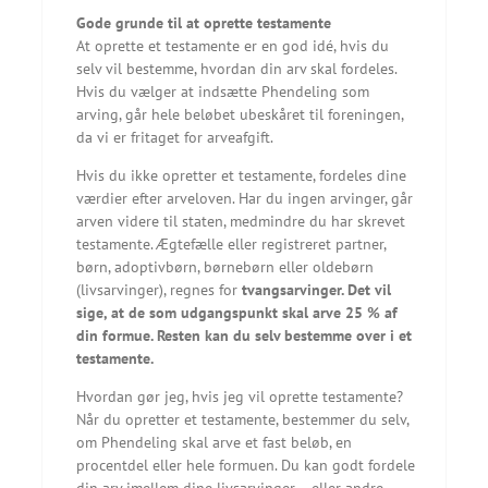
Gode grunde til at oprette testamente
At oprette et testamente er en god idé, hvis du
selv vil bestemme, hvordan din arv skal fordeles.
Hvis du vælger at indsætte Phendeling som
arving, går hele beløbet ubeskåret til foreningen,
da vi er fritaget for arveafgift.
Hvis du ikke opretter et testamente, fordeles dine
værdier efter arveloven. Har du ingen arvinger, går
arven videre til staten, medmindre du har skrevet
testamente. Ægtefælle eller registreret partner,
børn, adoptivbørn, børnebørn eller oldebørn
(livsarvinger), regnes for
tvangsarvinger. Det vil
sige, at de som udgangspunkt skal arve 25 % af
din formue. Resten kan du selv bestemme over i et
testamente.
Hvordan gør jeg, hvis jeg vil oprette testamente?
Når du opretter et testamente, bestemmer du selv,
om Phendeling skal arve et fast beløb, en
procentdel eller hele formuen. Du kan godt fordele