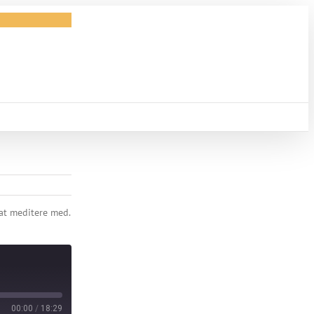
 at meditere med.
00:00
/
18:29