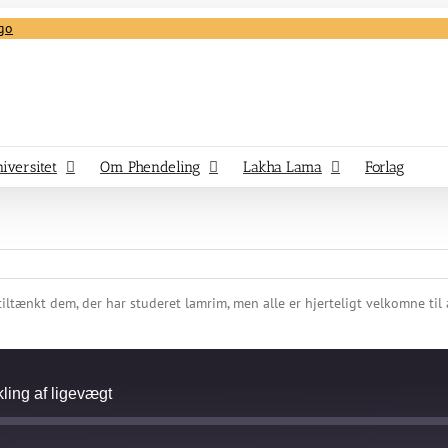
iversitet
Om Phendeling
Lakha Lama
Forlag
iltænkt dem, der har studeret lamrim, men alle er hjerteligt velkomne til
ling af ligevægt