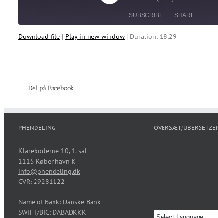
Mute/Unmute
Rewind
Fast
Episode
Episode
10
Forward
SUBSCRIBE
SHARE
Seconds
30
seconds
Download file
|
Play in new window
|
Duration: 18:29
SHARE
RSS FEED
LINK
EMBED
Del på Facebook
PHENDELING
OVERSÆT/ÜBERSETZE
Klareboderne 10, 1. sal
1115 København K
info@phendeling.dk
CVR: 29281122
Name of Bank: Danske Bank
SWIFT/BIC: DABADKKK