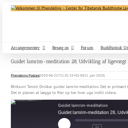
Skip
to
content
Arrangementer
Besøg os
Forum
Buddhistisk Un
Guidet lamrim-meditation 28, Udvikling af ligevægt
Phendeling Podcast
2020-06-21T21:01:55+02:00
21. juni 2020
|
Bhiksuni Tenzin Drolkar guider lamrim-meditation. Det er primært t
Det er planen at lægge to filer op her hver uge indtil videre.
Guidet lamrim-meditation
Guidet lamrim-meditation 28, Udvik
Play
1x