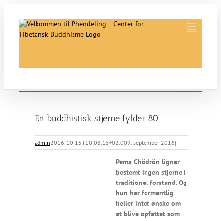
Skip
to
content
En buddhistisk stjerne fylder 80
admin
2016-10-15T10:08:15+02:00
9. september 2016
|
Pema Chödrön ligner
bestemt ingen stjerne i
traditionel forstand. Og
hun har formentlig
heller intet ønske om
at blive opfattet som