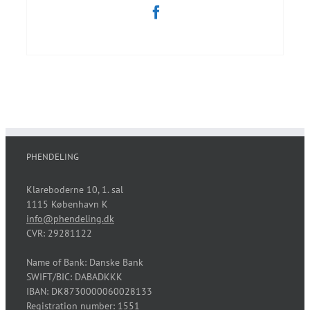
Facebook
PHENDELING
Klareboderne 10, 1. sal
1115 København K
info@phendeling.dk
CVR: 29281122
Name of Bank: Danske Bank
SWIFT/BIC: DABADKKK
IBAN: DK8730000060028133
Registration number: 1551