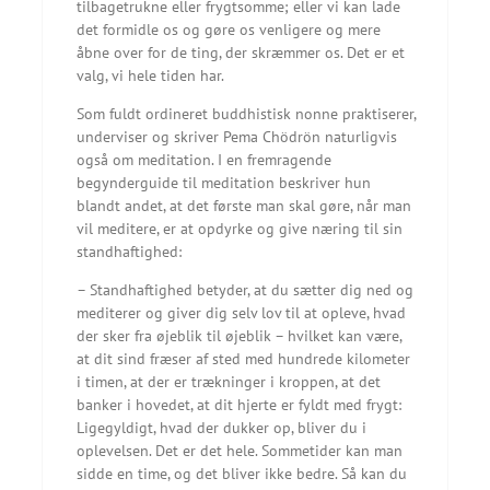
tilbagetrukne eller frygtsomme; eller vi kan lade
det formidle os og gøre os venligere og mere
åbne over for de ting, der skræmmer os. Det er et
valg, vi hele tiden har.
Som fuldt ordineret buddhistisk nonne praktiserer,
underviser og skriver Pema Chödrön naturligvis
også om meditation. I en fremragende
begynderguide til meditation beskriver hun
blandt andet, at det første man skal gøre, når man
vil meditere, er at opdyrke og give næring til sin
standhaftighed:
– Standhaftighed betyder, at du sætter dig ned og
mediterer og giver dig selv lov til at opleve, hvad
der sker fra øjeblik til øjeblik – hvilket kan være,
at dit sind fræser af sted med hundrede kilometer
i timen, at der er trækninger i kroppen, at det
banker i hovedet, at dit hjerte er fyldt med frygt:
Ligegyldigt, hvad der dukker op, bliver du i
oplevelsen. Det er det hele. Sommetider kan man
sidde en time, og det bliver ikke bedre. Så kan du