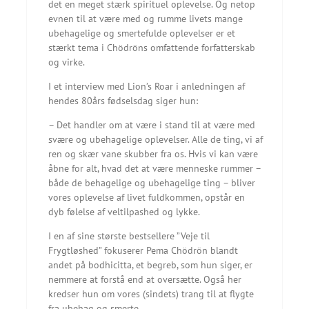
det en meget stærk spirituel oplevelse. Og netop
evnen til at være med og rumme livets mange
ubehagelige og smertefulde oplevelser er et
stærkt tema i Chödröns omfattende forfatterskab
og virke.
I et interview med Lion’s Roar i anledningen af
hendes 80års fødselsdag siger hun:
– Det handler om at være i stand til at være med
svære og ubehagelige oplevelser. Alle de ting, vi af
ren og skær vane skubber fra os. Hvis vi kan være
åbne for alt, hvad det at være menneske rummer –
både de behagelige og ubehagelige ting – bliver
vores oplevelse af livet fuldkommen, opstår en
dyb følelse af veltilpashed og lykke.
I en af sine største bestsellere ”Veje til
Frygtløshed” fokuserer Pema Chödrön blandt
andet på bodhicitta, et begreb, som hun siger, er
nemmere at forstå end at oversætte. Også her
kredser hun om vores (sindets) trang til at flygte
fra ubehag og smerte.