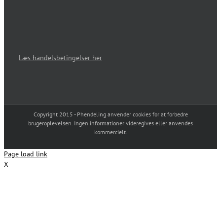
Læs handelsbetingelser her
Copyright 2015 - Phendeling anvender cookies for at forbedre
brugeroplevelsen. Ingen informationer videregives eller anvendes
kommercielt.
Page load link
X