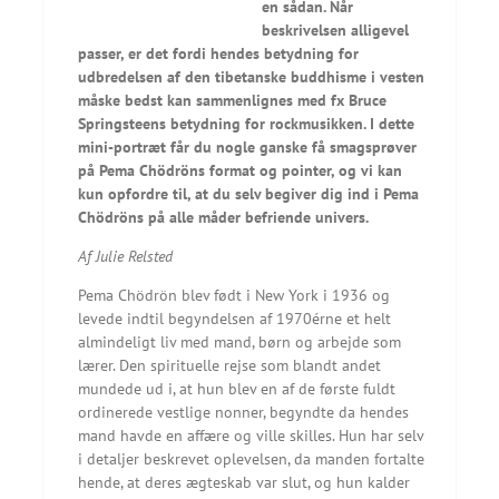
en sådan. Når
beskrivelsen alligevel
passer, er det fordi hendes betydning for
udbredelsen af den tibetanske buddhisme i vesten
måske bedst kan sammenlignes med fx Bruce
Springsteens betydning for rockmusikken. I dette
mini-portræt får du nogle ganske få smagsprøver
på Pema Chödröns format og pointer, og vi kan
kun opfordre til, at du selv begiver dig ind i Pema
Chödröns på alle måder befriende univers.
Af Julie Relsted
Pema Chödrön blev født i New York i 1936 og
levede indtil begyndelsen af 1970érne et helt
almindeligt liv med mand, børn og arbejde som
lærer. Den spirituelle rejse som blandt andet
mundede ud i, at hun blev en af de første fuldt
ordinerede vestlige nonner, begyndte da hendes
mand havde en affære og ville skilles. Hun har selv
i detaljer beskrevet oplevelsen, da manden fortalte
hende, at deres ægteskab var slut, og hun kalder