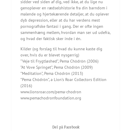
sidder ved siden af dig, ved ikke, at du lige nu
genoplever en rædselshistorie fra din barndom i
malende og hjertekærende detaljer, at du oplever
dyb depression, eller at du har verdens mest
pornografiske fantasi i gang. Der er ofte ingen
sammenhæng mellem, hvordan man ser ud udefra,
og hvad der faktisk sker inde i én.
Kilder (og forslag til hvad du kunne kaste dig
over, hvis du er blevet nysgerrig)
”Veje til Frygtløshed”, Pema Chödrön (2006)
”At Vove Springet”, Pema Chödrön (2009)
”Meditation”, Pema Chödrön (2013)
”Pema Chödrön”, a Lion’s Roar Collectors Edition
(2016)
www.lionsroar.com/pema-chodron
www.pemachodronfoundation.org
Del på Facebook