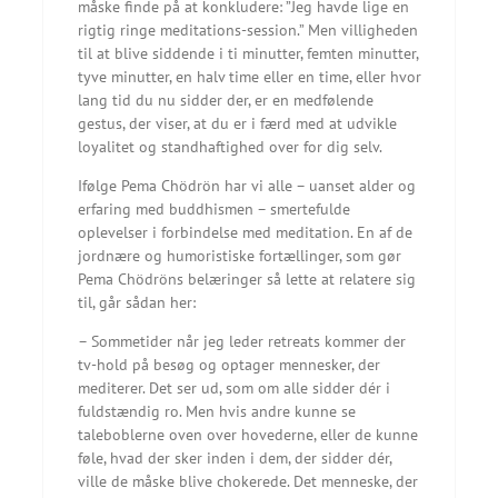
måske finde på at konkludere: ”Jeg havde lige en
rigtig ringe meditations-session.” Men villigheden
til at blive siddende i ti minutter, femten minutter,
tyve minutter, en halv time eller en time, eller hvor
lang tid du nu sidder der, er en medfølende
gestus, der viser, at du er i færd med at udvikle
loyalitet og standhaftighed over for dig selv.
Ifølge Pema Chödrön har vi alle – uanset alder og
erfaring med buddhismen – smertefulde
oplevelser i forbindelse med meditation. En af de
jordnære og humoristiske fortællinger, som gør
Pema Chödröns belæringer så lette at relatere sig
til, går sådan her:
– Sommetider når jeg leder retreats kommer der
tv-hold på besøg og optager mennesker, der
mediterer. Det ser ud, som om alle sidder dér i
fuldstændig ro. Men hvis andre kunne se
taleboblerne oven over hovederne, eller de kunne
føle, hvad der sker inden i dem, der sidder dér,
ville de måske blive chokerede. Det menneske, der