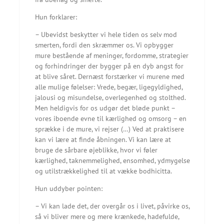
Hun forklarer:
– Ubevidst beskytter vi hele tiden os selv mod
smerten, fordi den skræmmer os. Vi opbygger
mure bestående af meninger, fordomme, strategier
og forhindringer der bygger på en dyb angst for
at blive såret. Dernæst forstærker vi murene med
alle mulige følelser: Vrede, begær, ligegyldighed,
jalousi og misundelse, overlegenhed og stolthed.
Men heldigvis for os udgør det bløde punkt –
vores iboende evne til kærlighed og omsorg – en
sprække i de mure, vi rejser (…) Ved at praktisere
kan vi lære at finde åbningen. Vi kan lære at
bruge de sårbare øjeblikke, hvor vi føler
kærlighed, taknemmelighed, ensomhed, ydmygelse
og utilstrækkelighed til at vække bodhicitta.
Hun uddyber pointen:
– Vi kan lade det, der overgår os i livet, påvirke os,
så vi bliver mere og mere krænkede, hadefulde,